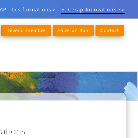
RAP
Les formations
Et Cerap-Innovations ?
Devenir membre
Faire un don
Contact
vations