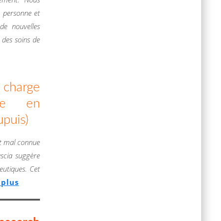
e personne et
de nouvelles
 des soins de
n charge
ne en
upuis)
st mal connue
ascia suggère
peutiques. Cet
 plus