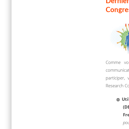
Dernièr
Congre
Comme vou
communicat
participer,
Research C
Uti
(D
Fr
pou