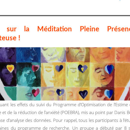
de sur la Méditation Pleine Présen
teuse !
luant les effets du suivi du Programme d’Optimisation de l’Estime d
e et de la réduction de l’anxiété (POEBRA), mis au point par Danis B
e d’analyse des données. Pour rappel, tous les participants à l’ét
aines du programme de recherche. Un groupe a débuté par 8 