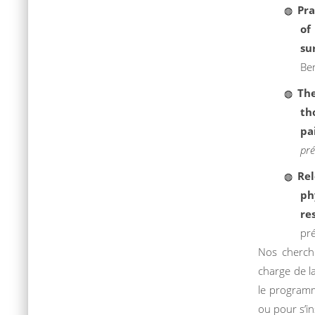
Pra
of
su
Ber
The
th
pa
pré
Re
ph
re
pr
Nos cherch
charge de l
le programm
ou pour s’in