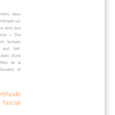
uméro deux
athérapie sur
ue ainsi que
rticle « The
ch, Somatic
 and Self-
ltats d’une
ffets de la
’anxiété et
Méthode
 fascial