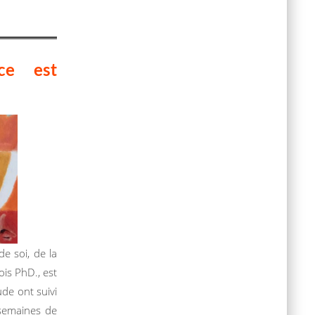
ce est
e soi, de la
ois PhD., est
ude ont suivi
semaines de