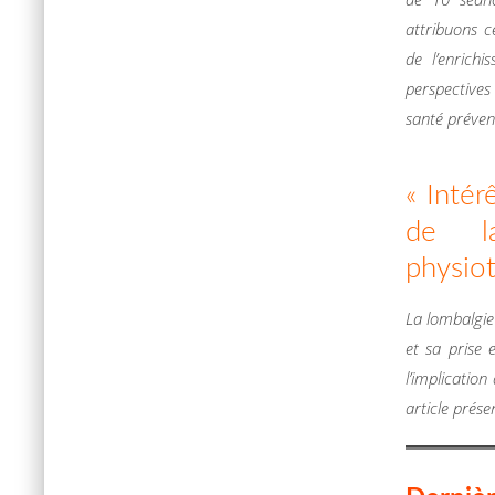
attribuons c
de l’enrich
perspectives
santé préven
« Intér
de l
physiot
La lombalgie
et sa prise 
l’implication
article prése