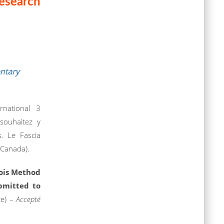
Research
national 3
souhaitez y
s. Le Fascia
(Canada).
Bois Method
bmitted to
ce) –
Accepté