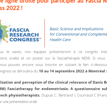
e ligne droite pour participer au Fascia 
ss 2022 !
s le savez, nos équipes présenteront à ce congrès inter
ions orales et un poster sur la fasciathérapie MDB. Si vous 
 vous pouvez encore vous inscrire en suivant le lien ci-dessou
ongress se déroulera du
10 au 14 septembre 2022 à Montréal
lization and perception of the clinical relevance of Danis 
BM) Fasciatherapy for endometriosis: A questionnaire su
ench physiotherapists.
Dupuis C. Bertrand I, Courraud C (Fran
r une présentation orale