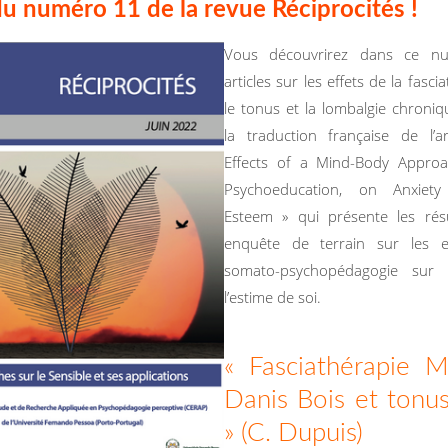
du numéro 11 de la revue Réciprocités !
Vous découvrirez dans ce n
articles sur les effets de la fasci
le tonus et la lombalgie chroniq
la traduction française de l’a
Effects of a Mind-Body Approa
Psychoeducation, on Anxiety
Esteem » qui présente les résu
enquête de terrain sur les e
somato-psychopédagogie sur l
l’estime de soi.
« Fasciathérapie 
Danis Bois et tonus
» (C. Dupuis)