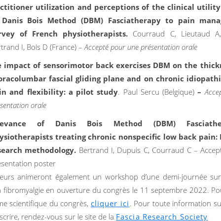
ctitioner utilization and perceptions of the clinical utilit
 Danis Bois Method (DBM) Fasciatherapy to pain man
rvey of French physiotherapists.
Courraud C, Lieutaud A,
trand I, Bois D (France) –
Accepté pour une présentation orale
 impact of sensorimotor back exercises DBM on the thick
oracolumbar fascial gliding plane and on chronic idiopath
in and flexibility: a pilot study
. Paul Sercu (Belgique)
–
Acce
sentation orale
levance of Danis Bois Method (DBM) Fasciathe
ysiotherapists treating chronic nonspecific low back pain:
search methodology.
Bertrand I, Dupuis C, Courraud C – Acce
ésentation poster
eurs animeront également un workshop d’une demi-journée sur 
a fibromyalgie en ouverture du congrès le 11 septembre 2022. Po
e scientifique du congrès,
cliquer ici
. Pour toute information su
scrire, rendez-vous sur le site de la
Fascia Research Society