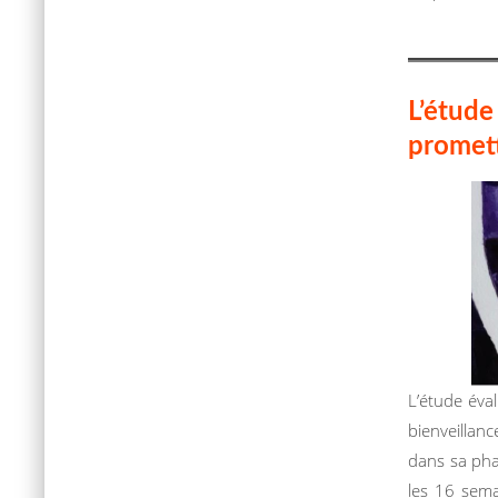
L’étu
promet
L’étude éva
bienveillanc
dans sa phas
les 16 sem