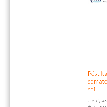
Résulta
somato
soi.
«
Les répons
de 10 séan