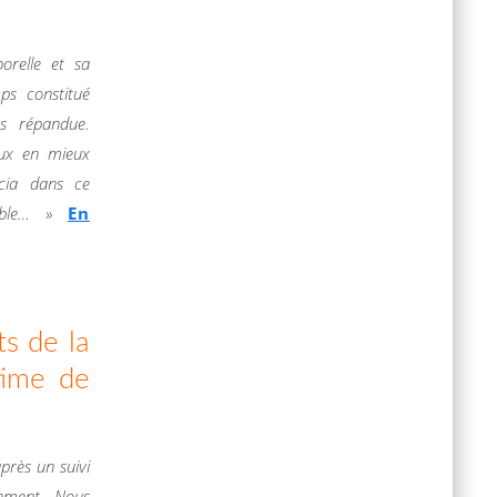
porelle et sa
ps constitué
s répandue.
eux en mieux
scia dans ce
nable… »
En
ts de la
time de
près un suivi
ement. Nous