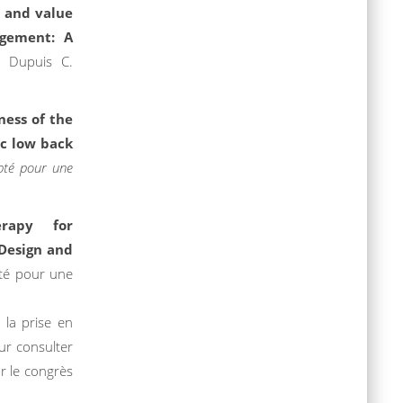
y and value
agement: A
 Dupuis C.
ness of the
ic low back
pté pour une
rapy for
 Design and
pté pour une
la prise en
ur consulter
r le congrès