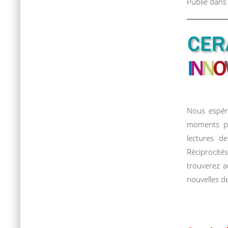
Publié dan
Nous espéro
moments po
lectures d
Réciprocité
trouverez a
nouvelles