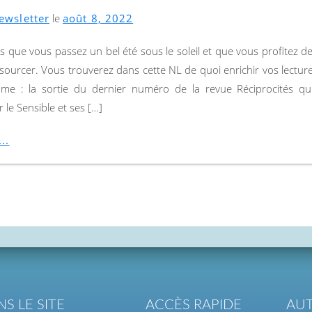
ewsletter
le
août 8, 2022
 que vous passez un bel été sous le soleil et que vous profitez 
sourcer. Vous trouverez dans cette NL de quoi enrichir vos lectur
me : la sortie du dernier numéro de la revue Réciprocités qui
 le Sensible et ses […]
..
S LE SITE
ACCÈS RAPIDE
AUT