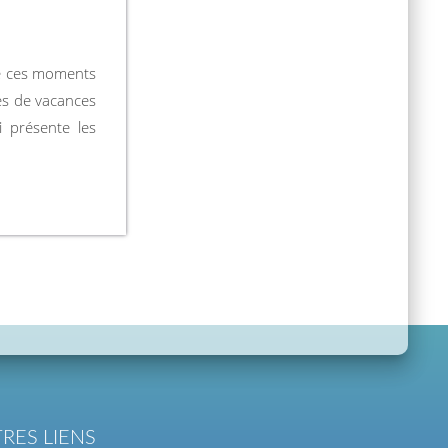
de ces moments
es de vacances
 présente les
RES LIENS