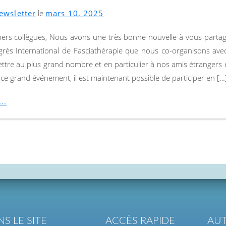
ewsletter
le
mars 10, 2025
hers collègues, Nous avons une très bonne nouvelle à vous partag
rès International de Fasciathérapie que nous co-organisons ave
ettre au plus grand nombre et en particulier à nos amis étrangers 
 ce grand événement, il est maintenant possible de participer en […
..
S LE SITE
ACCÈS RAPIDE
AUT