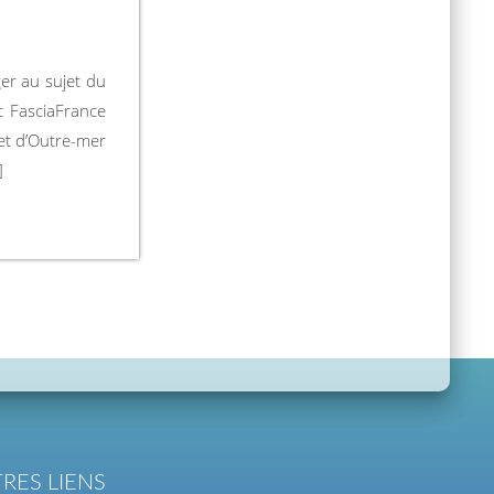
er au sujet du
c FasciaFrance
et d’Outre-mer
]
RES LIENS