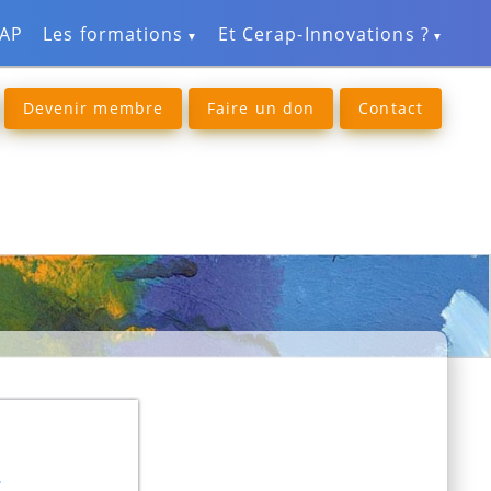
RAP
Les formations
Et Cerap-Innovations ?
Devenir membre
Faire un don
Contact
5